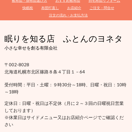
敷布団・掛布団選び方
おすすめ敷布団
羽毛布団リフォーム
快眠枕
布団打直し
お店紹介
ご注文・問合せ
注文の流れ・お支払方法
眠りを知る店 ふとんのヨネタ
小さな幸せを創る有限会社
〒002-8028
北海道札幌市北区篠路８条４丁目１－64
受付時間：平日・土曜：９時30分～18時、日曜・祝日：10時
～18時
定休日：
日曜・祝日は不定休（月に２～３回の日曜祝日営業
しております）
※休業日はサイドメニュー又はお店紹介ページでご確認くだ
さい