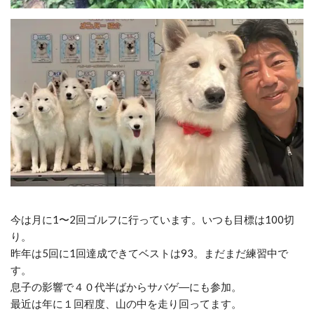
今は月に1〜2回ゴルフに行っています。いつも
目標は100切
り。
昨年は5回に1回達成できてベストは93。
まだまだ練習中で
す。
息子の影響で４０代半ばからサバゲ―にも参加。
最近は年に１回程度、山の中を走り回ってます。