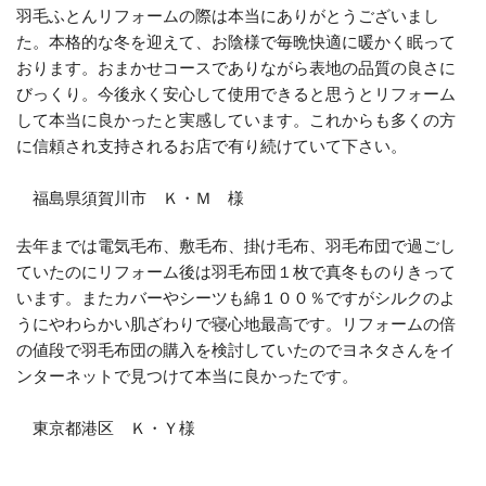
羽毛ふとんリフォームの際は本当にありがとうございまし
た。本格的な冬を迎えて、お陰様で毎晩快適に暖かく眠って
おります。おまかせコースでありながら表地の品質の良さに
びっくり。今後永く安心して使用できると思うとリフォーム
して本当に良かったと実感しています。これからも多くの方
に信頼され支持されるお店で有り続けていて下さい。
福島県須賀川市 Ｋ・Ｍ 様
去年までは電気毛布、敷毛布、掛け毛布、羽毛布団で過ごし
ていたのにリフォーム後は羽毛布団１枚で真冬ものりきって
います。またカバーやシーツも綿１００％ですがシルクのよ
うにやわらかい肌ざわりで寝心地最高です。リフォームの倍
の値段で羽毛布団の購入を検討していたのでヨネタさんをイ
ンターネットで見つけて本当に良かったです。
東京都港区 Ｋ・Ｙ様