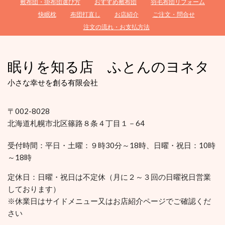
敷布団・掛布団選び方
おすすめ敷布団
羽毛布団リフォーム
快眠枕
布団打直し
お店紹介
ご注文・問合せ
注文の流れ・お支払方法
眠りを知る店 ふとんのヨネタ
小さな幸せを創る有限会社
〒002-8028
北海道札幌市北区篠路８条４丁目１－64
受付時間：平日・土曜：９時30分～18時、日曜・祝日：10時
～18時
定休日：
日曜・祝日は不定休（月に２～３回の日曜祝日営業
しております）
※休業日はサイドメニュー又はお店紹介ページでご確認くだ
さい