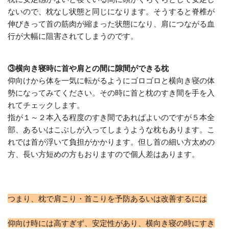
ないので、枕なし状態と同じになります。そうすると脊椎が
伸びきって首の筋肉が縮まった状態になり、肩につながる血
行が大幅に阻害されてしまうのです。
③横向き寝時に首や肩との間に隙間ができる枕
仰向けから体を一気に転がるようにゴロゴロと横向き寝の体
勢になってみてください。その時に首と枕のすき間を手を入
れてチェックします。
指が１～２本入る程度のすき間であればよいのですが５本全
部、あるいはこぶしが入ってしまうような枕もあります。こ
れでは首が浮いて負担がかかります。但し首の細い方太めの
方、長い方短めの方もおりますので個人差はあります。
つまり、枕で肩こり・首こりを予防あるいは改善するには
仰向け時には高すぎず、安定性があり、横向き寝の時にすき